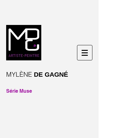
MYLÈNE
DE GAGNÉ
Série Muse
JULIE–CHANTEUSE ÉCLATÉE – VENDU
Acrylique
et
verre
sur
toile
galerie